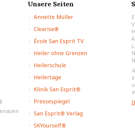
Unsere Seiten
Annette Müller
E
V
Clearise®
H
A
École San Esprit TV
L
Heiler ohne Grenzen
N
N
Heilerschule
A
Heilertage
k
v
Klinik San Esprit®
W
g
Pressespiegel
D
genauen
San Esprit® Verlag
SKYourself®